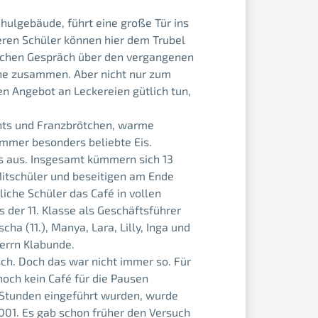
hulgebäude, führt eine große Tür ins
lteren Schüler können hier dem Trubel
ichen Gespräch über den vergangenen
che zusammen. Aber nicht nur zum
en Angebot an Leckereien gütlich tun,
sants und Franzbrötchen, warme
ommer besonders beliebte Eis.
és aus. Insgesamt kümmern sich 13
 Mitschüler und beseitigen am Ende
iche Schüler das Café in vollen
s der 11. Klasse als Geschäftsführer
cha (11.), Manya, Lara, Lilly, Inga und
Herrn Klabunde.
sch. Doch das war nicht immer so. Für
 noch kein Café für die Pausen
 8 Stunden eingeführt wurden, wurde
2001. Es gab schon früher den Versuch