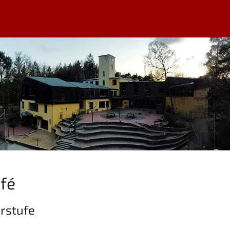
fé
erstufe