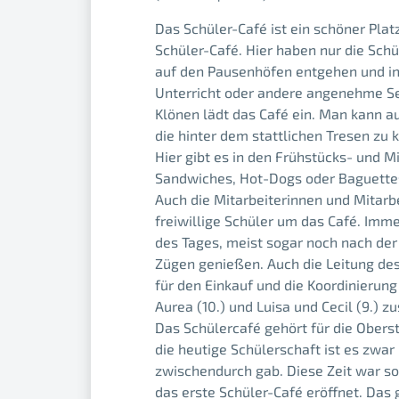
Das Schüler-Café ist ein schöner Pla
Schüler-Café. Hier haben nur die Schül
auf den Pausenhöfen entgehen und i
Unterricht oder andere angenehme Sei
Klönen lädt das Café ein. Man kann a
die hinter dem stattlichen Tresen zu 
Hier gibt es in den Frühstücks- und 
Sandwiches, Hot-Dogs oder Baguettes,
Auch die Mitarbeiterinnen und Mitarb
freiwillige Schüler um das Café. Imme
des Tages, meist sogar noch nach der 
Zügen genießen. Auch die Leitung des 
für den Einkauf und die Koordinierung d
Aurea (10.) und Luisa und Cecil (9.) 
Das Schülercafé gehört für die Obers
die heutige Schülerschaft ist es zwar 
zwischendurch gab. Diese Zeit war sog
das erste Schüler-Café eröffnet. Das 