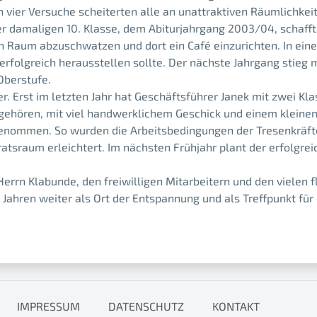
en vier Versuche scheiterten alle an unattraktiven Räumlichk
er damaligen 10. Klasse, dem Abiturjahrgang 2003/04, schafft
 Raum abzuschwatzen und dort ein Café einzurichten. In eine
 erfolgreich herausstellen sollte. Der nächste Jahrgang stieg 
Oberstufe.
er. Erst im letzten Jahr hat Geschäftsführer Janek mit zwei K
 gehören, mit viel handwerklichem Geschick und einem kleinen
enommen. So wurden die Arbeitsbedingungen der Tresenkräfte
ratsraum erleichtert. Im nächsten Frühjahr plant der erfolgre
errn Klabunde, den freiwilligen Mitarbeitern und den vielen f
 Jahren weiter als Ort der Entspannung und als Treffpunkt für 
IMPRESSUM
DATENSCHUTZ
KONTAKT